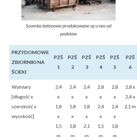
Szamba betonowe produkowane są u nas od
podstaw
PRZYDOMOWE
PZŚ
PZŚ
PZŚ
PZŚ
PZŚ
PZŚ
ZBIORNIKI NA
1
2
3
4
5
6
ŚCIEKI
Wymiary
2,4
2,4
2,4
2,8
2,8
2,8 x
[długość x
x
x
x
x
x
2,4 x
szerokość x
1,8
1,8
1,8
2,4
2,4
2,1 m
wysokość]
x
x
x
x
x
1,5
1,8
2,1
1,5
1,8
m
m
m
m
m