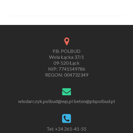
P.B. POLBUD
Wola Łącka 37/1
09-520 Łąck
NIP: 7741549786
REGON: 004732349
wlodarczyk.polbud@wp.pl
beton@pbpolbud.pl
Tel: +24 261-41-55