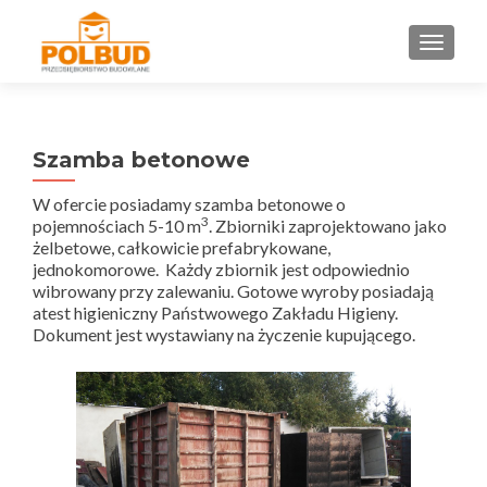
PRZEŁ
Szamba betonowe
W ofercie posiadamy szamba betonowe o
3
pojemnościach 5-10 m
. Zbiorniki zaprojektowano jako
żelbetowe, całkowicie prefabrykowane,
jednokomorowe. Każdy zbiornik jest odpowiednio
wibrowany przy zalewaniu. Gotowe wyroby posiadają
atest higieniczny Państwowego Zakładu Higieny.
Dokument jest wystawiany na życzenie kupującego.